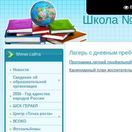
Школа 
Лагерь с дневным пре
Меню сайта
Программа летней профильной 
Календарный план воспитатель
Новости
Сведения об
образовательной
организации
2026 - Год единства
народов России
ШСК ГЕРАКЛ
Центр «Точка роста»
ВСОКО
Фотоальбомы